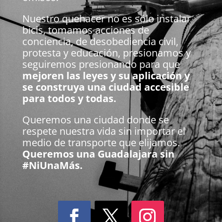
Nuestro quehacer no es sólo instalar
bicis, tomamos acciones de
conciencia, de desobediencia civil,
protesta y educación, presionamos y
seguiremos presionando para que
mejoren las leyes y su aplicación y
se construya una ciudad accesible
para todos y todas.
Queremos una ciudad donde se
respete nuestra vida sin importar el
medio de transporte que elijamos.
Queremos una Guadalajara sin
#NiUnaMás.