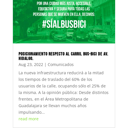
Posicionamiento respecto al carril bus-bici de Av.
Hidalgo.
Aug 23, 2022
|
Comunicados
La nueva infraestructura reducirá a la mitad
los tiempos de traslado del 60% de los
usuarios de la calle, ocupando sólo el 25% de
la misma. A la opinión pública: Desde distintos
frentes, en el Área Metropolitana de
Guadalajara se llevan muchos años
impulsando...
read more